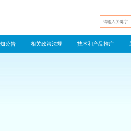
知公告
相关政策法规
技术和产品推广