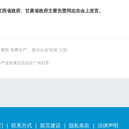
西省政府、甘肃省政府主要负责同志在会上发言。
梅州市工业和信息化局局长袁勇华：聚焦“免费生产”，助力企业“轻装”入驻免费梅州·助您梦圆
心产业发展交流会在广州召开
们
|
联系方式
|
留言建议
|
隐私条款
|
法律声明