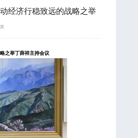
推动经济行稳致远的战略之举
9次
略之举
丁薛祥主持会议