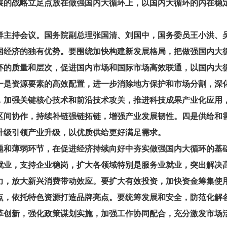
展的战略立足点放在做强国内大循环上，以国内大循环的内在稳
主持会议。国务院副总理张国清、刘国中，国务委员王小洪、
经济的独有优势。要围绕加快构建新发展格局，把做强国内大循
环的质量和层次，促进国内市场和国际市场高效联通，以国内大
一是资源要素的高效配置，进一步消除地方保护和市场分割，深
，加强关键核心技术和前沿技术攻关，推进科技成果产业化应用
区间协作，持续补链强链拓链，增强产业发展韧性。四是供给和
升级引领产业升级，以优质供给更好满足需求。
和薄弱环节，在促进经济持续向好中夯实做强国内大循环的基础
就业，支持企业稳岗，扩大各领域特别是服务业就业，突出解决
力，放大新兴消费带动效应。要扩大有效投资，加快资金筹集使
点，依托特色资源打造品牌亮点。要统筹发展和安全，防范化解
创新，强化政策谋划实施，加强工作协同配合，充分激发市场活