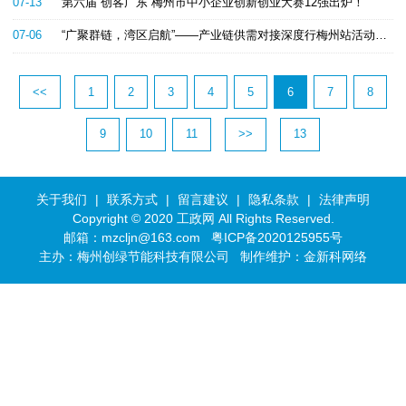
07-13
第六届“创客广东”梅州市中小企业创新创业大赛12强出炉！
07-06
“广聚群链，湾区启航”——产业链供需对接深度行梅州站活动举行
<<
1
2
3
4
5
6
7
8
9
10
11
>>
13
关于我们
|
联系方式
|
留言建议
|
隐私条款
|
法律声明
Copyright © 2020 工政网 All Rights Reserved.
邮箱：mzcljn@163.com
粤ICP备2020125955号
主办：梅州创绿节能科技有限公司 制作维护：
金新科网络